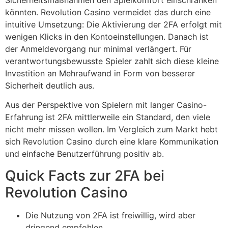
könnten. Revolution Casino vermeidet das durch eine
intuitive Umsetzung: Die Aktivierung der 2FA erfolgt mit
wenigen Klicks in den Kontoeinstellungen. Danach ist
der Anmeldevorgang nur minimal verlängert. Für
verantwortungsbewusste Spieler zahlt sich diese kleine
Investition an Mehraufwand in Form von besserer
Sicherheit deutlich aus.
Aus der Perspektive von Spielern mit langer Casino-
Erfahrung ist 2FA mittlerweile ein Standard, den viele
nicht mehr missen wollen. Im Vergleich zum Markt hebt
sich Revolution Casino durch eine klare Kommunikation
und einfache Benutzerführung positiv ab.
Quick Facts zur 2FA bei
Revolution Casino
Die Nutzung von 2FA ist freiwillig, wird aber
dringend empfohlen