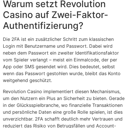
Warum setzt Revolution
Casino auf Zwei-Faktor-
Authentifizierung?
Die 2FA ist ein zusätzlicher Schritt zum klassischen
Login mit Benutzername und Passwort. Dabei wird
neben dem Passwort ein zweiter Identifikationsfaktor
vom Spieler verlangt – meist ein Einmalcode, der per
App oder SMS gesendet wird. Dies bedeutet, selbst
wenn das Passwort gestohlen wurde, bleibt das Konto
weitgehend geschützt.
Revolution Casino implementiert diesen Mechanismus,
um den Nutzern ein Plus an Sicherheit zu bieten. Gerade
in der Glücksspielbranche, wo finanzielle Transaktionen
und persönliche Daten eine große Rolle spielen, ist dies
unverzichtbar. 2FA schafft deutlich mehr Vertrauen und
reduziert das Risiko von Betrugsfällen und Account-