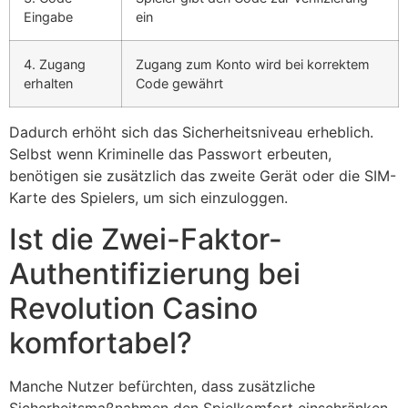
Eingabe
ein
4. Zugang
Zugang zum Konto wird bei korrektem
erhalten
Code gewährt
Dadurch erhöht sich das Sicherheitsniveau erheblich.
Selbst wenn Kriminelle das Passwort erbeuten,
benötigen sie zusätzlich das zweite Gerät oder die SIM-
Karte des Spielers, um sich einzuloggen.
Ist die Zwei-Faktor-
Authentifizierung bei
Revolution Casino
komfortabel?
Manche Nutzer befürchten, dass zusätzliche
Sicherheitsmaßnahmen den Spielkomfort einschränken