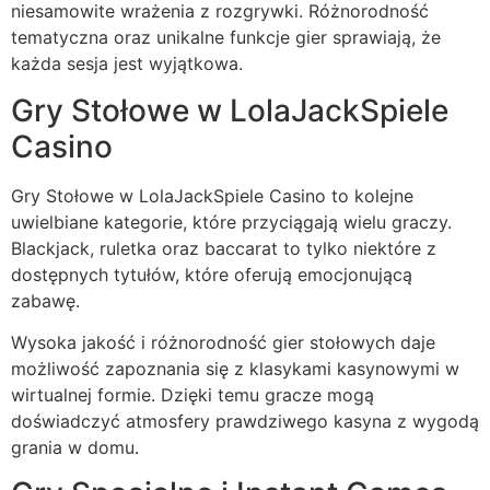
niesamowite wrażenia z rozgrywki. Różnorodność
tematyczna oraz unikalne funkcje gier sprawiają, że
każda sesja jest wyjątkowa.
Gry Stołowe w LolaJackSpiele
Casino
Gry Stołowe w LolaJackSpiele Casino to kolejne
uwielbiane kategorie, które przyciągają wielu graczy.
Blackjack, ruletka oraz baccarat to tylko niektóre z
dostępnych tytułów, które oferują emocjonującą
zabawę.
Wysoka jakość i różnorodność gier stołowych daje
możliwość zapoznania się z klasykami kasynowymi w
wirtualnej formie. Dzięki temu gracze mogą
doświadczyć atmosfery prawdziwego kasyna z wygodą
grania w domu.