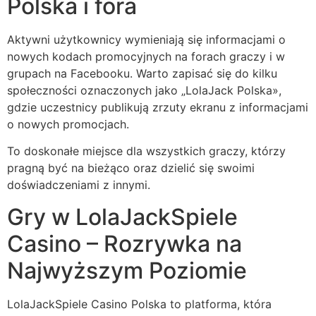
Polska i fora
Aktywni użytkownicy wymieniają się informacjami o
nowych kodach promocyjnych na forach graczy i w
grupach na Facebooku. Warto zapisać się do kilku
społeczności oznaczonych jako „LolaJack Polska»,
gdzie uczestnicy publikują zrzuty ekranu z informacjami
o nowych promocjach.
To doskonałe miejsce dla wszystkich graczy, którzy
pragną być na bieżąco oraz dzielić się swoimi
doświadczeniami z innymi.
Gry w LolaJackSpiele
Casino – Rozrywka na
Najwyższym Poziomie
LolaJackSpiele Casino Polska to platforma, która