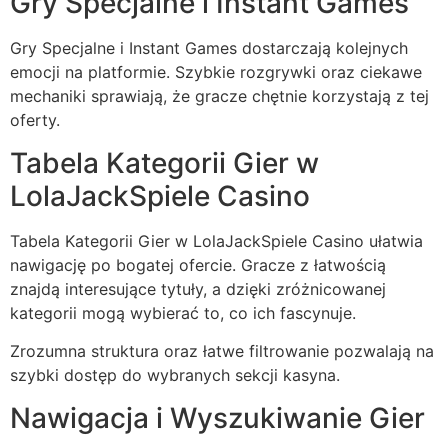
Gry Specjalne i Instant Games
Gry Specjalne i Instant Games dostarczają kolejnych
emocji na platformie. Szybkie rozgrywki oraz ciekawe
mechaniki sprawiają, że gracze chętnie korzystają z tej
oferty.
Tabela Kategorii Gier w
LolaJackSpiele Casino
Tabela Kategorii Gier w LolaJackSpiele Casino ułatwia
nawigację po bogatej ofercie. Gracze z łatwością
znajdą interesujące tytuły, a dzięki zróżnicowanej
kategorii mogą wybierać to, co ich fascynuje.
Zrozumna struktura oraz łatwe filtrowanie pozwalają na
szybki dostęp do wybranych sekcji kasyna.
Nawigacja i Wyszukiwanie Gier