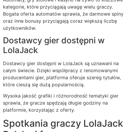
kategorie, które przyciągają uwagę wielu graczy.
Bogata oferta automatów sprawia, że darmowe spiny
oraz inne bonusy przyciągają coraz większą liczbę
użytkowników.
Dostawcy gier dostępni w
LolaJack
Dostawcy gier dostępni w LolaJack są uznawani na
całym świecie. Dzięki współpracy z renomowanymi
producentami gier, platforma oferuje szereg tytułów,
które cieszą się dużą popularnością.
Wysoka jakość grafiki i różnorodność tematyki gier
sprawia, że gracze spędzają długie godziny na
platformie, korzystając z oferty.
Spotkania graczy LolaJack