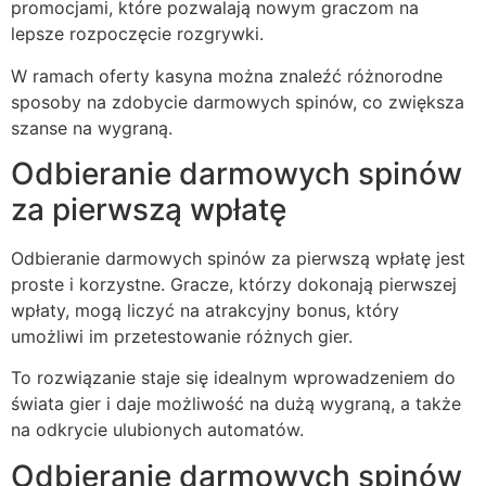
promocjami, które pozwalają nowym graczom na
lepsze rozpoczęcie rozgrywki.
W ramach oferty kasyna można znaleźć różnorodne
sposoby na zdobycie darmowych spinów, co zwiększa
szanse na wygraną.
Odbieranie darmowych spinów
za pierwszą wpłatę
Odbieranie darmowych spinów za pierwszą wpłatę jest
proste i korzystne. Gracze, którzy dokonają pierwszej
wpłaty, mogą liczyć na atrakcyjny bonus, który
umożliwi im przetestowanie różnych gier.
To rozwiązanie staje się idealnym wprowadzeniem do
świata gier i daje możliwość na dużą wygraną, a także
na odkrycie ulubionych automatów.
Odbieranie darmowych spinów