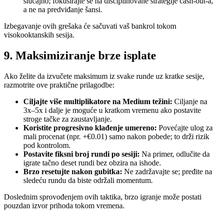
slučajno; fokusirajte se na disciplinovane strategije cash‑out-a,
a ne na predviđanje šansi.
Izbegavanje ovih grešaka će sačuvati vaš bankrol tokom
visokooktanskih sesija.
9. Maksimiziranje brze isplate
Ako želite da izvučete maksimum iz svake runde uz kratke sesije,
razmotrite ove praktične prilagodbe:
Ciljajte više multiplikatore na Medium težini:
Ciljanje na
3x–5x i dalje je moguće u kratkom vremenu ako postavite
stroge tačke za zaustavljanje.
Koristite progresivno klađenje umereno:
Povećajte ulog za
mali procenat (npr. +€0.01) samo nakon pobede; to drži rizik
pod kontrolom.
Postavite fiksni broj rundi po sesiji:
Na primer, odlučite da
igrate tačno deset rundi bez obzira na ishode.
Brzo resetujte nakon gubitka:
Ne zadržavajte se; pređite na
sledeću rundu da biste održali momentum.
Doslednim sprovođenjem ovih taktika, brzo igranje može postati
pouzdan izvor prihoda tokom vremena.