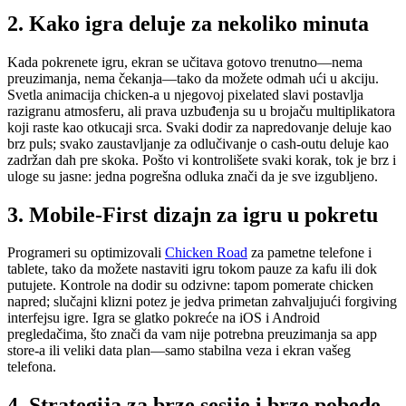
2. Kako igra deluje za nekoliko minuta
Kada pokrenete igru, ekran se učitava gotovo trenutno—nema
preuzimanja, nema čekanja—tako da možete odmah ući u akciju.
Svetla animacija chicken-a u njegovoj pixelated slavi postavlja
razigranu atmosferu, ali prava uzbuđenja su u brojaču multiplikatora
koji raste kao otkucaji srca. Svaki dodir za napredovanje deluje kao
brz puls; svako zaustavljanje za odlučivanje o cash‑outu deluje kao
zadržan dah pre skoka. Pošto vi kontrolišete svaki korak, tok je brz i
uloge su jasne: jedna pogrešna odluka znači da je sve izgubljeno.
3. Mobile‑First dizajn za igru u pokretu
Programeri su optimizovali
Chicken Road
za pametne telefone i
tablete, tako da možete nastaviti igru tokom pauze za kafu ili dok
putujete. Kontrole na dodir su odzivne: tapom pomerate chicken
napred; slučajni klizni potez je jedva primetan zahvaljujući forgiving
interfejsu igre. Igra se glatko pokreće na iOS i Android
pregledačima, što znači da vam nije potrebna preuzimanja sa app
store-a ili veliki data plan—samo stabilna veza i ekran vašeg
telefona.
4. Strategija za brze sesije i brze pobede