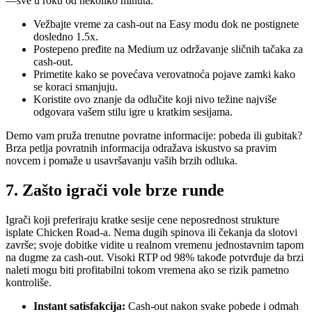
—sve u roku od nekoliko minuta.
Vežbajte vreme za cash‑out na Easy modu dok ne postignete
dosledno 1.5x.
Postepeno pređite na Medium uz održavanje sličnih tačaka za
cash‑out.
Primetite kako se povećava verovatnoća pojave zamki kako
se koraci smanjuju.
Koristite ovo znanje da odlučite koji nivo težine najviše
odgovara vašem stilu igre u kratkim sesijama.
Demo vam pruža trenutne povratne informacije: pobeda ili gubitak?
Brza petlja povratnih informacija odražava iskustvo sa pravim
novcem i pomaže u usavršavanju vaših brzih odluka.
7. Zašto igrači vole brze runde
Igrači koji preferiraju kratke sesije cene neposrednost strukture
isplate Chicken Road-a. Nema dugih spinova ili čekanja da slotovi
završe; svoje dobitke vidite u realnom vremenu jednostavnim tapom
na dugme za cash‑out. Visoki RTP od 98% takođe potvrđuje da brzi
naleti mogu biti profitabilni tokom vremena ako se rizik pametno
kontroliše.
Instant satisfakcija:
Cash‑out nakon svake pobede i odmah